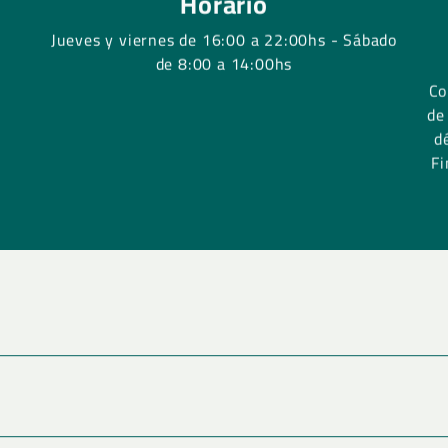
Horario
procesos de cambio y d
estamentos de los gobie
Jueves y viernes de 16:00 a 22:00hs - Sábado
sus equipos técnicos y 
de 8:00 a 14:00hs
Metodología
Co
de
Para el desarrollo de los m
d
que suponen los objetivos 
Fi
métodos de enseñanza – ap
combinados, conforme a las 
Los métodos a través de los
Clases atractivas e inte
Lectura de materiales p
Estudios y discusión de
Trabajos en equipos.
Juegos de simulación.
Observación de los pro
n. Acción. Proceso.
Role playing.