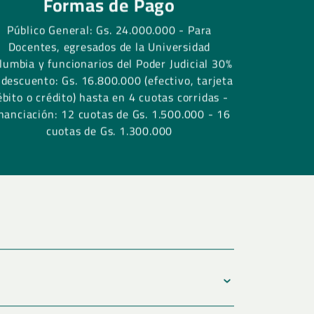
Formas de Pago
e toma de decisiones en los distintos
rnos nacionales, estatales y locales, y a
Público General: Gs. 24.000.000 - Para
a personas de la sociedad civil.
Docentes, egresados de la Universidad
lumbia y funcionarios del Poder Judicial 30%
 descuento: Gs. 16.800.000 (efectivo, tarjeta
ódulos del programa, con la intencionalidad
ébito o crédito) hasta en 4 cuotas corridas -
y enfoques, se utiliza una amplia gama de
nanciación: 12 cuotas de Gs. 1.500.000 - 16
rendizaje, especialmente diseñados y
cuotas de Gs. 1.300.000
características de los participantes.
 cuales se desarrollará el programa son:
ractivas de los facilitadores.
or parte de los participantes.
 casos.
cesos de equipo.