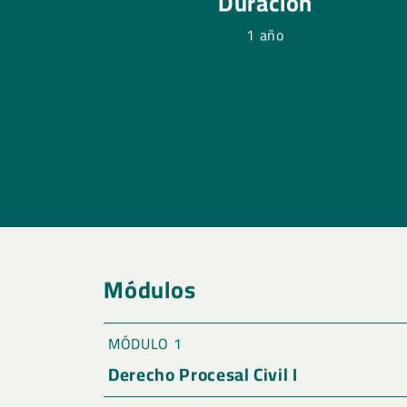
Duración
1 año
Módulos
MÓDULO 1
Derecho Procesal Civil I
Noción de derecho procesal. Jurisdicció